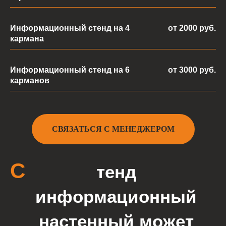
Информационный стенд на 4
от 2000 руб.
кармана
П
очему
Информационный стенд на 6
от 3000 руб.
карманов
сотрудничать
с нами выгодно
СВЯЗАТЬСЯ С МЕНЕДЖЕРОМ