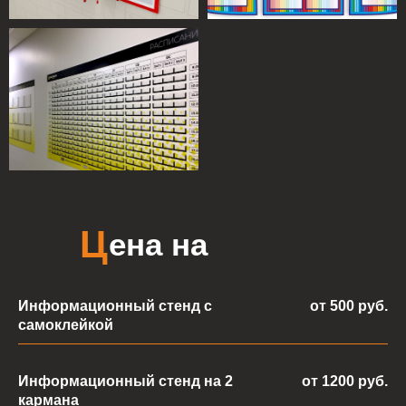
С
тенд
информационный
настенный может
выполнять множество
функций:
Информационный стенд с
от 500 руб.
самоклейкой
Н
аши
преимущества
Информационный стенд на 2
от 1200 руб.
кармана