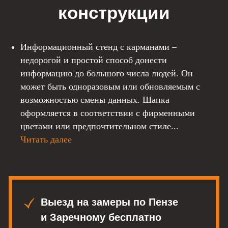
Информационный стенд с карманами –
недорогой и простой способ донести
информацию до большого числа людей. Он
Выезд на замеры по Пензе
может быть одноразовым или обновляемым с
и Заречному бесплатно
возможностью смены данных. Шапка
Кратчайшие сроки
оформляется в соответствии с фирменными
изготовления, от 3-х дней
цветами или предпочтительном стиле...
Читать далее
Только качественные материалы,
светотехника и все
комплектующие