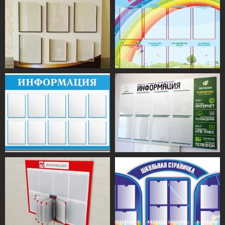
Ц
ена на
стенды