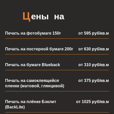
Печать на фотобумаге 150г
от 595 руб/кв.м
Печать на постерной бумаге 200г
от 630 руб/кв.м
П
очему печать афиш
нужно доверять
Печать на бумаге Blueback
от 310 руб/кв.м
нам:
Печать на самоклеящейся
от 375 руб/кв.м
пленке (матовой, глянцевой)
Печать на плёнке Бэклит
от 1025 руб/кв.м
(BackLite)