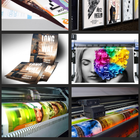
Н
аши
преимущества