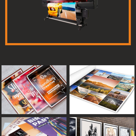
Ц
ены на
печать