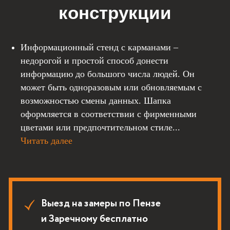
Информационный стенд с карманами –
недорогой и простой способ донести
информацию до большого числа людей. Он
Выезд на замеры по Пензе
может быть одноразовым или обновляемым с
и Заречному бесплатно
возможностью смены данных. Шапка
Кратчайшие сроки изготовления,
оформляется в соответствии с фирменными
от 3-х дней
цветами или предпочтительном стиле...
Только качественные материалы,
Читать далее
светотехника и все комплектующие