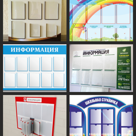
Ц
ена на
стенды
С
тенд