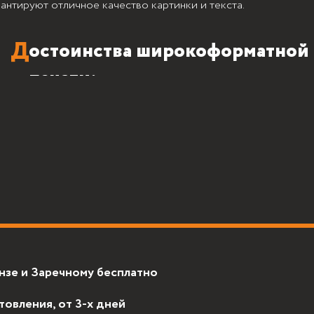
рантируют отличное качество картинки и текста.
остоинства широкоформатной
печати:
Заречному бесплатно
ия, от 3-х дней
лы, светотехника и все комплектующие