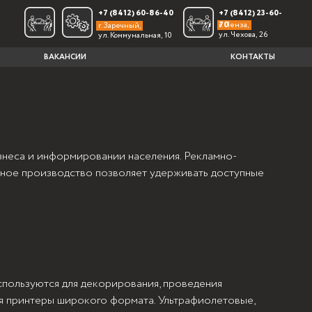
+7 (8412) 60-86-40
+7 (8412) 23-60-
г. Пенза,
70
г. Заречный,
ул. Чехова, 26
ул. Коммунальная, 10
СИИ
КОНТАКТЫ
знеса и информировании населения. Рекламно-
ное производство позволяет удерживать доступные
спользуются для декорирования, проведения
я принтеры широкого формата. Ультрафиолетовые,