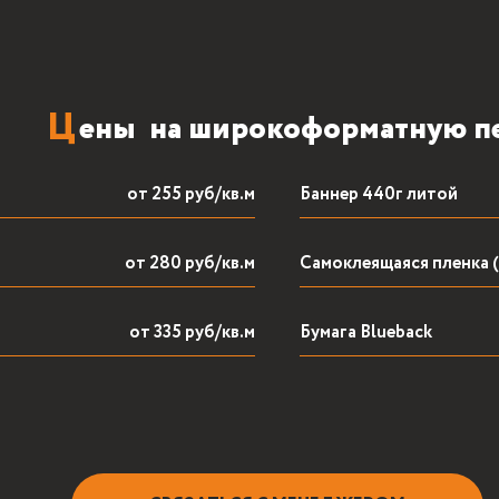
от 255 руб/кв.м
Баннер 440г литой
от 280 руб/кв.м
Самоклеящаяся пленка (
от 335 руб/кв.м
Бумага Blueback
Н
аши
преимущества