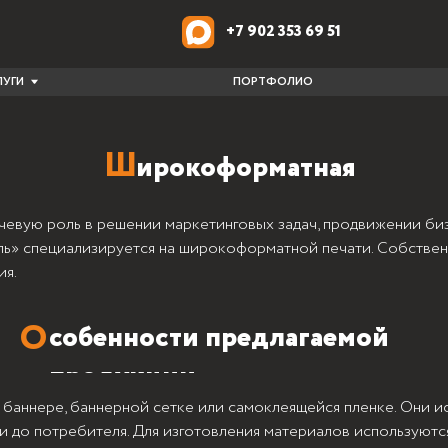
+7 902 353 69 51
ПОРТФОЛИО
ВАКАН
Ш
ирокоформатная
печать
чевую роль в решении маркетинговых задач, продвижении би
ль» специализируется на широкоформатной печати. Собствен
ия.
собенности предлагаемой
продукции
 баннере, баннерной сетке или самоклеящейся пленке. Они и
 до потребителя. Для изготовления материалов используютс