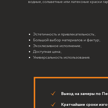
ы
водные, сольветные или латексные краски га
Д
Эстетичность и привлекательность;
ь
Большой выбор материалов и фактур;
Эксклюзивное исполнение;
Доступная цена;
Универсальность использования.
ной
Выезд на замеры по Пензе и 
Кратчайшие сроки изготовлен
Только качественные материа